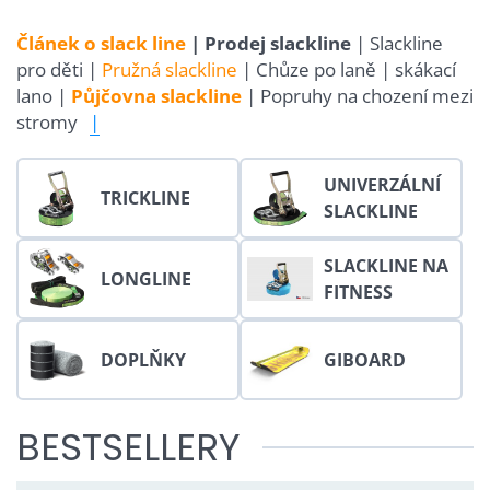
Článek o slack line
| Prodej slackline
| Slackline
pro děti |
Pružná slackline
| Chůze po laně | skákací
lano |
Půjčovna slackline
| Popruhy na chození mezi
stromy
|
UNIVERZÁLNÍ
TRICKLINE
SLACKLINE
SLACKLINE NA
LONGLINE
FITNESS
DOPLŇKY
GIBOARD
BESTSELLERY