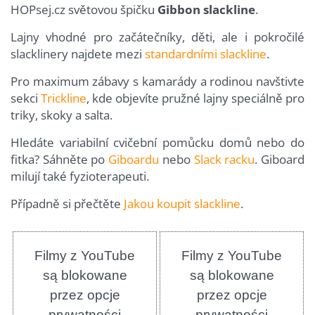
HOPsej.cz světovou špičku
Gibbon slackline
.
Lajny vhodné pro začátečníky, děti, ale i pokročilé
slacklinery najdete mezi
standardními slackline
.
Pro maximum zábavy s kamarády a rodinou navštivte
sekci
Trickline
, kde objevíte pružné lajny speciálně pro
triky, skoky a salta.
Hledáte variabilní cvičební pomůcku domů nebo do
fitka? Sáhněte po
Giboardu
nebo
Slack racku
. Giboard
milují také fyzioterapeuti.
Případně si přečtěte
Jakou koupit slackline
.
Filmy z YouTube
Filmy z YouTube
są blokowane
są blokowane
przez opcje
przez opcje
prywatności
prywatności