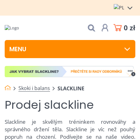
0 zł
MENU
Skoki i balans
SLACKLINE
Prodej slackline
Slackline je skvělým tréninkem rovnováhy a
správného držení těla. Slackline je víc než pouhý
popruh na chození. Podívejte se na naše video.