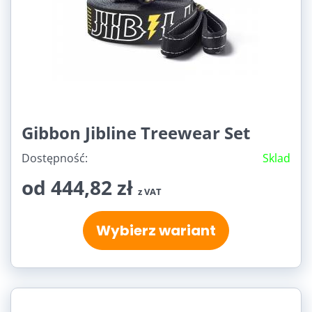
Rodinná (12)
Freestyle triky (7)
Gibbon Jibline Treewear Set
Dostępność:
Sklad
od 444,82 zł
z VAT
Wybierz wariant