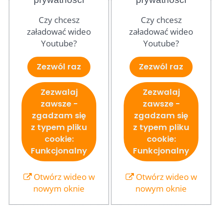
Czy chcesz
Czy chcesz
załadować wideo
załadować wideo
Youtube?
Youtube?
Zezwól raz
Zezwól raz
Zezwalaj
Zezwalaj
zawsze -
zawsze -
zgadzam się
zgadzam się
z typem pliku
z typem pliku
cookie:
cookie:
Funkcjonalny
Funkcjonalny
Otwórz wideo w
Otwórz wideo w
nowym oknie
nowym oknie