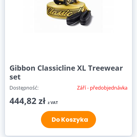
Gibbon Classicline XL Treewear
set
Dostępność:
Září - předobjednávka
444,82 zł
z VAT
Do Koszyka