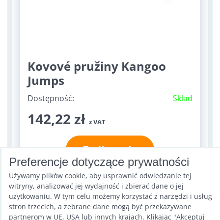
Kovové pružiny Kangoo
Jumps
Dostępność:
Sklad
142,22 zł
z VAT
Do Koszyka
Preferencje dotyczące prywatności
Używamy plików cookie, aby usprawnić odwiedzanie tej
witryny, analizować jej wydajność i zbierać dane o jej
Poprzedni
Następny
użytkowaniu. W tym celu możemy korzystać z narzędzi i usług
1
2
...
17
stron trzecich, a zebrane dane mogą być przekazywane
partnerom w UE, USA lub innych krajach. Klikając "Akceptuj