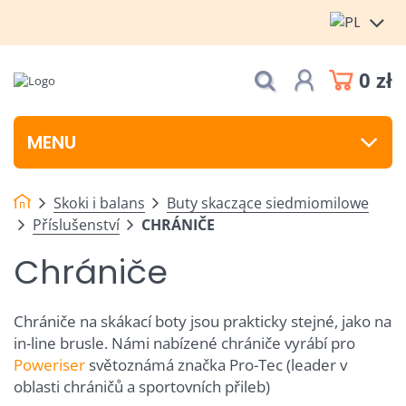
0 zł
MENU
Skoki i balans
Buty skaczące siedmiomilowe
Příslušenství
CHRÁNIČE
Chrániče
Chrániče na skákací boty jsou prakticky stejné, jako na
in-line brusle. Námi nabízené chrániče vyrábí pro
Poweriser
světoznámá značka Pro-Tec (leader v
oblasti chráničů a sportovních přileb)