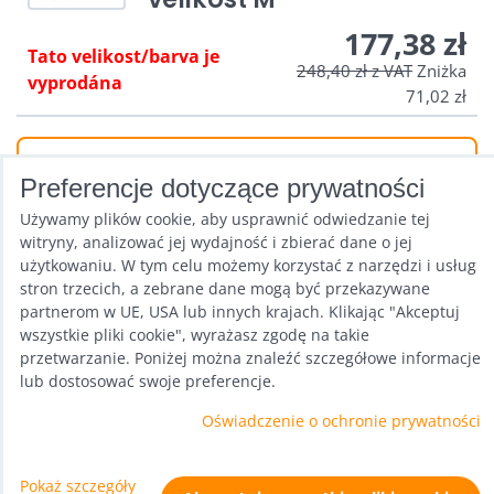
177,38 zł
Tato velikost/barva je
248,40 zł
z VAT
Zniżka
vyprodána
71,02 zł
FILTER
Preferencje dotyczące prywatności
Używamy plików cookie, aby usprawnić odwiedzanie tej
witryny, analizować jej wydajność i zbierać dane o jej
użytkowaniu. W tym celu możemy korzystać z narzędzi i usług
Od:
Do:
stron trzecich, a zebrane dane mogą być przekazywane
Tylko w magazynie
Siatka
Lista
Tabela
partnerom w UE, USA lub innych krajach. Klikając "Akceptuj
wszystkie pliki cookie", wyrażasz zgodę na takie
przetwarzanie. Poniżej można znaleźć szczegółowe informacje
lub dostosować swoje preferencje.
Oświadczenie o ochronie prywatności
Preferencje dotyczące prywatności
Pokaż szczegóły
Oświadczenie o ochronie prywatności