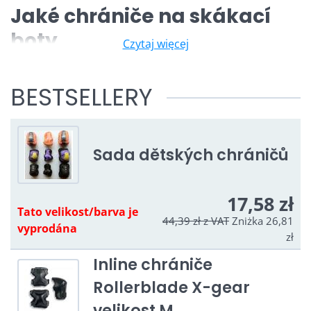
Jaké chrániče na skákací
boty
Czytaj więcej
Při provozování powerbockingu doporučujeme nosit
kompletní sadu chráničů, včetně
helmy
. Naprostým
BESTSELLERY
minimem jsou potom chrániče kolen a zápěstí.
Sada dětských chráničů
17,58 zł
Tato velikost/barva je
44,39 zł
z VAT
Zniżka 26,81
vyprodána
zł
Inline chrániče
Rollerblade X-gear
velikost M