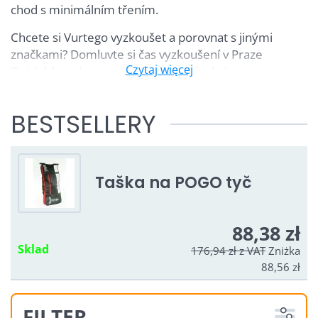
chod s minimálním třením.
Chcete si Vurtego vyzkoušet a porovnat s jinými
značkami? Domluvte si čas vyzkoušení v Praze
Czytaj więcej
Dejvicích, nebo na některé z našich akcí.
BESTSELLERY
Filmy z YouTube są blokowane przez opcje
prywatności
Taška na POGO tyč
Czy chcesz załadować wideo Youtube?
Zezwól raz
88,38 zł
Sklad
176,94 zł
z VAT
Zniżka
Zezwalaj zawsze - zgadzam się z
88,56 zł
typem pliku cookie: Funkcjonalny
Otwórz wideo w nowym oknie
FILTER