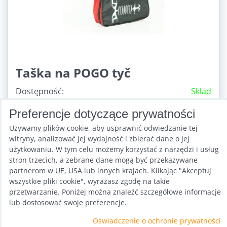
Taška na POGO tyč
Dostępność:
Sklad
88,38 zł
Preferencje dotyczące prywatności
z VAT
176,94 zł
z VAT
Zniżka 88,56 zł
Używamy plików cookie, aby usprawnić odwiedzanie tej
witryny, analizować jej wydajność i zbierać dane o jej
użytkowaniu. W tym celu możemy korzystać z narzędzi i usług
Do Koszyka
stron trzecich, a zebrane dane mogą być przekazywane
partnerom w UE, USA lub innych krajach. Klikając "Akceptuj
wszystkie pliki cookie", wyrażasz zgodę na takie
przetwarzanie. Poniżej można znaleźć szczegółowe informacje
lub dostosować swoje preferencje.
Oświadczenie o ochronie prywatności