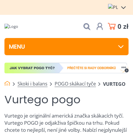
0 zł
MENU
Skoki i balans
POGO skákací tyče
VURTEGO
Vurtego pogo
Vurtego je originální americká značka skákacích tyčí.
Vurtego POGO je odjakživa špičkou na trhu. Pokud
chcete to nejlepší, není jiné volby. Nabízí nejplynulejší