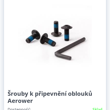
Šrouby k připevnění oblouků
Aerower
Dostępność:
Sklad