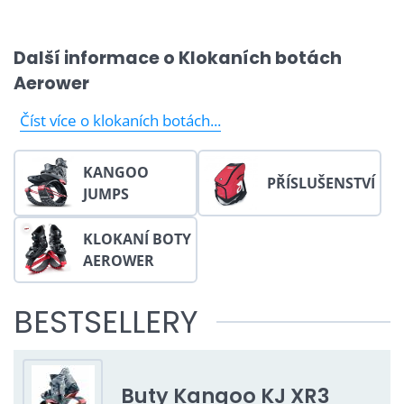
Další informace o Klokaních botách
Aerower
Číst více o klokaních botách...
Přečtěte si článek o
skákacích botách Aerower
na
magazínu HOPsej.
Klokaní boty
popisuje také
KANGOO
PŘÍSLUŠENSTVÍ
magazím Tomikup. Aerower formují postavu, zlepšují
JUMPS
fyzickou kondici a to vše zábavnnou a
nezapomenutelnou formou. Nikdy nebyl sport a
KLOKANÍ BOTY
cvičení tak zábavné, bezpečné a jednoduché.
AEROWER
BESTSELLERY
Buty Kangoo KJ XR3