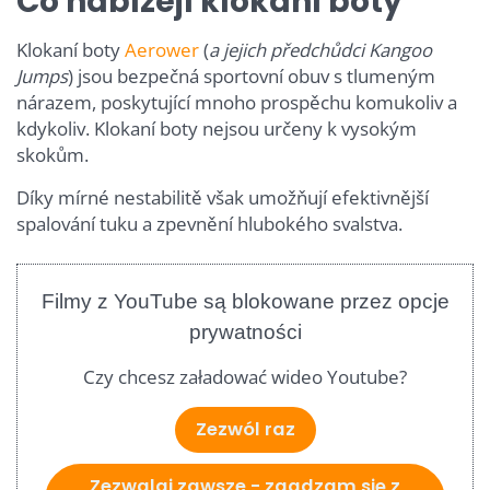
Co nabízejí klokaní boty
Klokaní boty
Aerower
(
a jejich předchůdci Kangoo
Jumps
) jsou bezpečná sportovní obuv s tlumeným
nárazem, poskytující mnoho prospěchu komukoliv a
kdykoliv. Klokaní boty nejsou určeny k vysokým
skokům.
Díky mírné nestabilitě však umožňují efektivnější
spalování tuku a zpevnění hlubokého svalstva.
Filmy z YouTube są blokowane przez opcje
prywatności
Czy chcesz załadować wideo Youtube?
Zezwól raz
Zezwalaj zawsze - zgadzam się z