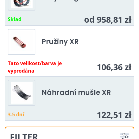
od 958,81 zł
Sklad
Pružiny XR
Tato velikost/barva je
106,36 zł
vyprodána
Náhradní mušle XR
122,51 zł
3-5 dní
FILTER