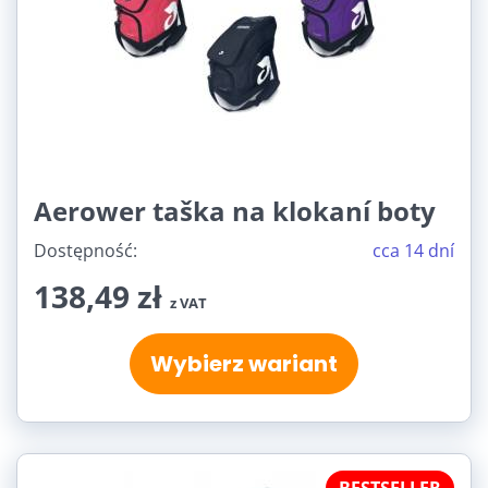
Aerower taška na klokaní boty
Dostępność:
cca 14 dní
138,49 zł
z VAT
Wybierz wariant
BESTSELLER