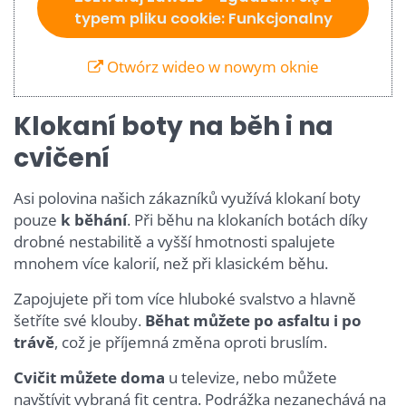
typem pliku cookie: Funkcjonalny
Otwórz wideo w nowym oknie
Klokaní boty na běh i na
cvičení
Asi polovina našich zákazníků využívá klokaní boty
pouze
k běhání
. Při běhu na klokaních botách díky
drobné nestabilitě a vyšší hmotnosti spalujete
mnohem více kalorií, než při klasickém běhu.
Zapojujete při tom více hluboké svalstvo a hlavně
šetříte své klouby.
Běhat můžete po asfaltu i po
trávě
, což je příjemná změna oproti bruslím.
Cvičit můžete doma
u televize, nebo můžete
navštívit vybraná fit centra. Podrážka nezanechává na