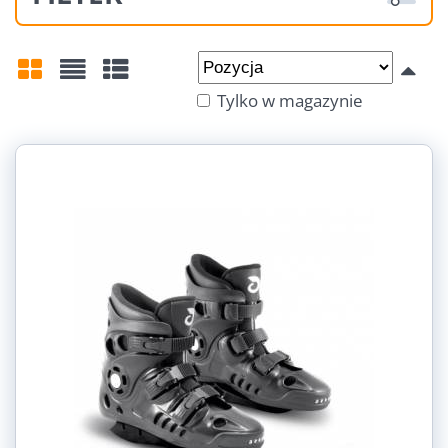
Od:
Do:
Tylko w magazynie
Siatka
Lista
Tabela
Barva: