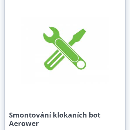
Smontování klokaních bot
Aerower