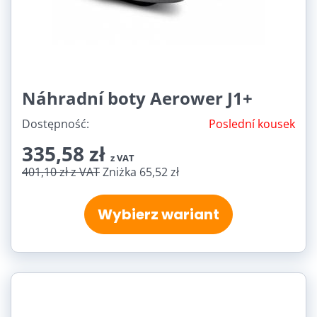
Náhradní boty Aerower J1+
Dostępność:
Poslední kousek
335,58 zł
z VAT
401,10 zł
z VAT
Zniżka 65,52 zł
Wybierz wariant