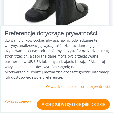
Preferencje dotyczące prywatności
Używamy plików cookie, aby usprawnić odwiedzanie tej
witryny, analizować jej wydajność i zbierać dane o jej
Vložky do Kangoo Jumps
użytkowaniu. W tym celu możemy korzystać z narzędzi i usług
stron trzecich, a zebrane dane mogą być przekazywane
Dostępność:
Sklad
partnerom w UE, USA lub innych krajach. Klikając "Akceptuj
204,01 zł
wszystkie pliki cookie", wyrażasz zgodę na takie
z VAT
przetwarzanie. Poniżej można znaleźć szczegółowe informacje
lub dostosować swoje preferencje.
Wybierz wariant
Oświadczenie o ochronie prywatności
Pokaż szczegóły
Akceptuj wszystkie pliki cookie