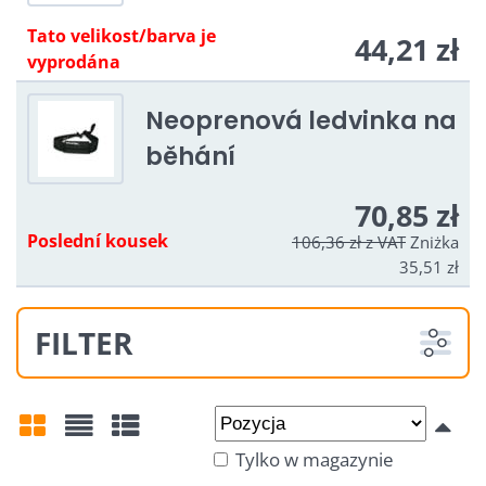
Tato velikost/barva je
44,21 zł
vyprodána
Neoprenová ledvinka na
běhání
70,85 zł
Poslední kousek
106,36 zł
z VAT
Zniżka
35,51 zł
FILTER
Od:
Do:
Tylko w magazynie
Siatka
Lista
Tabela