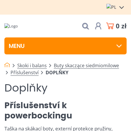
0 zł
MENU
Skoki i balans
Buty skaczące siedmiomilowe
Příslušenství
DOPLŇKY
Doplňky
Příslušenství k
powerbockingu
Taška na skákací boty, externí protekce pružiny,