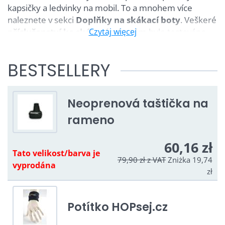
kapsičky a ledvinky na mobil. To a mnohem více
naleznete v sekci
Doplňky na skákací boty
. Veškeré
příslušenství ke skákacím botám
Czytaj więcej
bylo testováno
skokany a nabízí maximální komfort. Vyberte si z
rozsáhlé nabídky doplňků značky
Poweriser
BESTSELLERY
Neoprenová taštička na
rameno
60,16 zł
Tato velikost/barva je
79,90 zł
z VAT
Zniżka 19,74
vyprodána
zł
Potítko HOPsej.cz