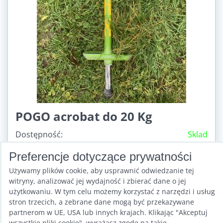
POGO acrobat do 20 Kg
Dostępność:
Sklad
123,98 zł
Preferencje dotyczące prywatności
z VAT
336,52 zł
z VAT
Zniżka 212,54 zł
Używamy plików cookie, aby usprawnić odwiedzanie tej
witryny, analizować jej wydajność i zbierać dane o jej
użytkowaniu. W tym celu możemy korzystać z narzędzi i usług
Do Koszyka
stron trzecich, a zebrane dane mogą być przekazywane
partnerom w UE, USA lub innych krajach. Klikając "Akceptuj
wszystkie pliki cookie", wyrażasz zgodę na takie