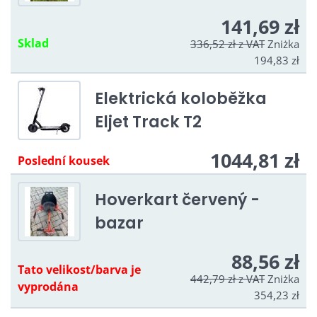
141,69 zł
Sklad
336,52 zł
z VAT
Zniżka
194,83 zł
Elektrická koloběžka
Eljet Track T2
1044,81 zł
Poslední kousek
Hoverkart červený -
bazar
88,56 zł
Tato velikost/barva je
442,79 zł
z VAT
Zniżka
vyprodána
354,23 zł