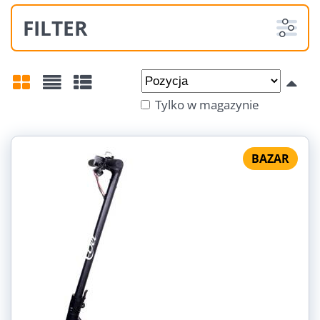
FILTER
Od:
Do:
Tylko w magazynie
Siatka
Lista
Tabela
BAZAR