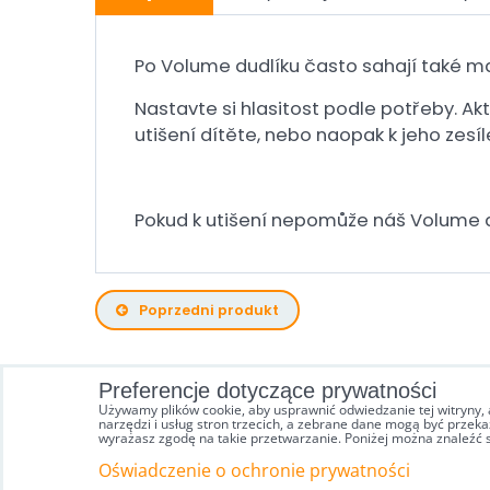
Po Volume dudlíku často sahají také ma
Nastavte si hlasitost podle potřeby. A
utišení dítěte, nebo naopak k jeho zesíl
Pokud k utišení nepomůže náš Volume d
Poprzedni produkt
Preferencje dotyczące prywatności
Używamy plików cookie, aby usprawnić odwiedzanie tej witryny, 
narzędzi i usług stron trzecich, a zebrane dane mogą być przeka
wyrażasz zgodę na takie przetwarzanie. Poniżej można znaleźć 
Oświadczenie o ochronie prywatności
Preferencje dotyczące prywatności
Oświadczen