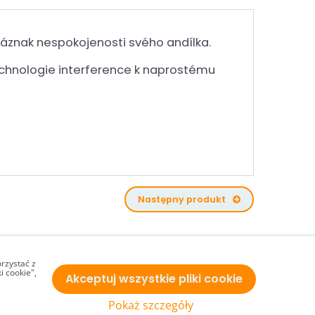
náznak nespokojenosti svého andílka.
technologie interference k naprostému
Następny produkt
rzystać z
i cookie",
Akceptuj wszystkie pliki cookie
Pokaż szczegóły
Strona stworzona przy użyciu:
ByznysWeb.cz