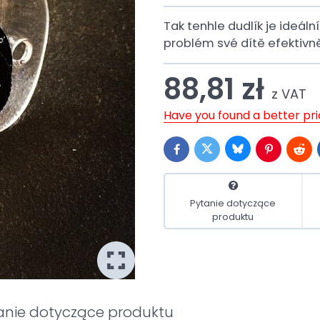
Tak tenhle dudlík je ideáln
problém své dítě efektivně
88,81 zł
z VAT
Have you found a better pr
Bluesky
Twitter
Facebook
Pinterest
Redd
Pytanie dotyczące
produktu
anie dotyczące produktu