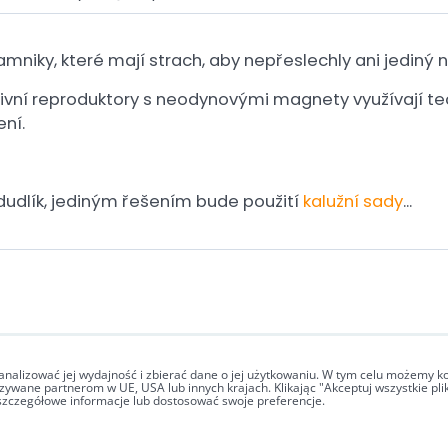
mniky, které mají strach, aby nepřeslechly ani jediný 
ktivní reproduktory s neodynovými magnety využívají 
ení.
udlík, jediným řešením bude použití
kalužní sady
...
analizować jej wydajność i zbierać dane o jej użytkowaniu. W tym celu możemy ko
zywane partnerom w UE, USA lub innych krajach. Klikając "Akceptuj wszystkie plik
szczegółowe informacje lub dostosować swoje preferencje.
ie o ochronie prywatności