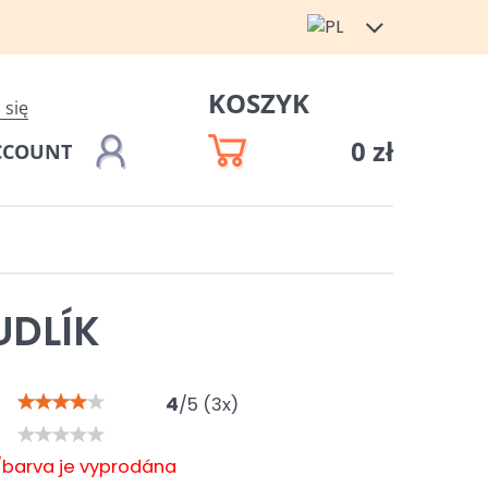
KOSZYK
 się
0 zł
CCOUNT
UDLÍK
4
/
5
(
3
x)
/barva je vyprodána