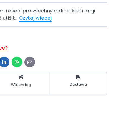
ím řešení pro všechny rodiče, kteří mají
 utišit.
Czytaj więcej
ice?
it
LinkedIn
WhatsApp
E-
mail
Dostawa
Watchdog