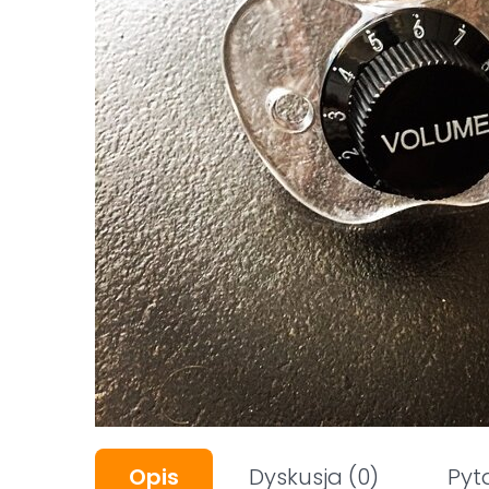
Opis
Dyskusja
(0)
Pyt