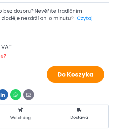
o bez dozoru? Nevěříte tradičním
 zloděje nezdrží ani o minutu?
Czytaj
 VAT
ce?
Do Koszyka
t
LinkedIn
WhatsApp
E-
mail
Dostawa
Watchdog