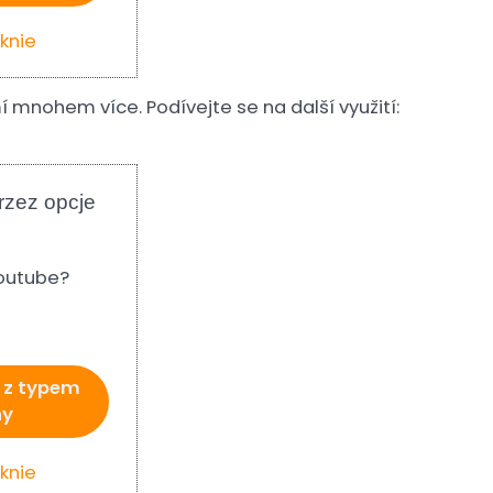
knie
 mnohem více. Podívejte se na další využití:
rzez opcje
outube?
 z typem
ny
knie