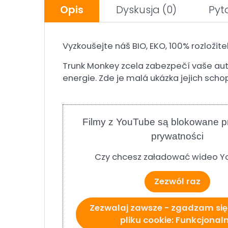
Opis
Dyskusja
(0)
Pyt
Vyzkoušejte náš BIO, EKO, 100% rozložit
Trunk Monkey zcela zabezpečí vaše auto
energie. Zde je malá ukázka jejich scho
Filmy z YouTube są blokowane p
prywatności
Czy chcesz załadować wideo Y
Zezwól raz
Zezwalaj zawsze - zgadzam się
pliku cookie: Funkcjonal