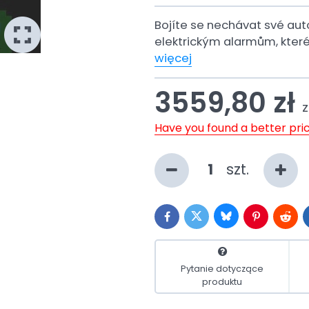
Bojíte se nechávat své aut
elektrickým alarmům, které
więcej
3559,80 zł
z
Have you found a better pri
szt.
Bluesky
Twitter
Facebook
Pinterest
Reddi
Pytanie dotyczące
produktu