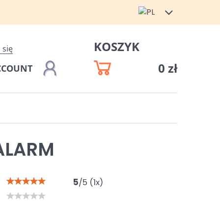
KOSZYK
 się
0 zł
CCOUNT
ALARM
5
/
5
(
1
x)