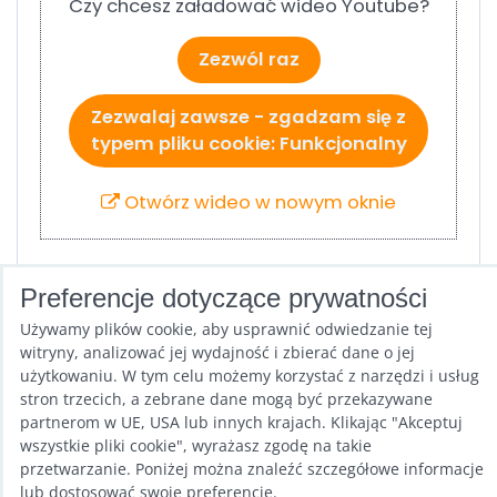
Czy chcesz załadować wideo Youtube?
Zezwól raz
Zezwalaj zawsze - zgadzam się z
typem pliku cookie: Funkcjonalny
Otwórz wideo w nowym oknie
Preferencje dotyczące prywatności
OBJEDNÁVEJTE ZDE
, abyste si mohli zvolit
Używamy plików cookie, aby usprawnić odwiedzanie tej
správnou velikost.
witryny, analizować jej wydajność i zbierać dane o jej
użytkowaniu. W tym celu możemy korzystać z narzędzi i usług
stron trzecich, a zebrane dane mogą być przekazywane
Poprzedni produkt
partnerom w UE, USA lub innych krajach. Klikając "Akceptuj
wszystkie pliki cookie", wyrażasz zgodę na takie
przetwarzanie. Poniżej można znaleźć szczegółowe informacje
lub dostosować swoje preferencje.