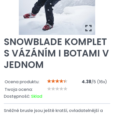
SNOWBLADE KOMPLET
S VÁZÁNÍM I BOTAMI V
JEDNOM
Ocena produktu:
4.38
/
5
(
16
x)
Twoja ocena:
Dostępność:
Sklad
Sněžné brusle jsou ještě kratší, ovladatelnější a