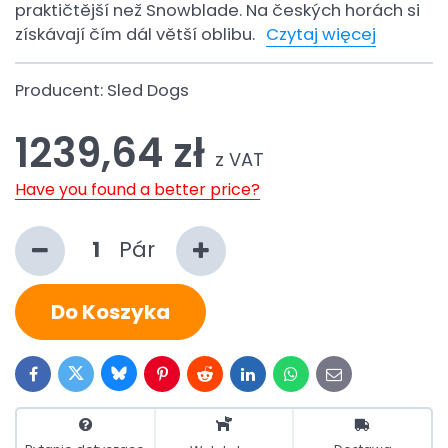
praktičtější než Snowblade. Na českých horách si
získávají čím dál větší oblibu.
Czytaj więcej
Producent:
Sled Dogs
1239,64 zł
z VAT
Have you found a better price?
Pár
Do Koszyka
Bluesky
Twitter
Facebook
Pinterest
Reddit
LinkedIn
WhatsApp
E-
mail