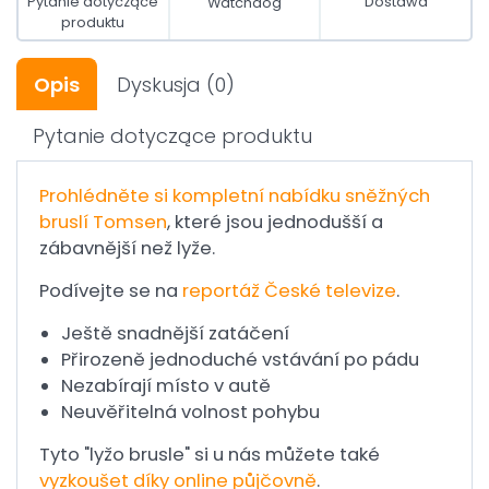
Pytanie dotyczące
Dostawa
Watchdog
produktu
Opis
Dyskusja
(0)
Pytanie dotyczące produktu
Prohlédněte si kompletní nabídku sněžných
bruslí
Tomsen
, které jsou jednodušší a
zábavnější než lyže.
Podívejte se na
reportáž České televize
.
Ještě snadnější zatáčení
Přirozeně jednoduché vstávání po pádu
Nezabírají místo v autě
Neuvěřitelná volnost pohybu
Tyto "lyžo brusle" si u nás můžete také
vyzkoušet díky online půjčovně
.