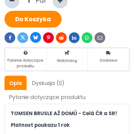
Pár
Do Koszyka
Bluesky
Twitter
Facebook
Pinterest
Reddit
LinkedIn
WhatsApp
E-
mail
Pytanie dotyczące
Dostawa
Watchdog
produktu
Opis
Dyskusja
(0)
Pytanie dotyczące produktu
TOMSEN BRUSLE AŽ DOMŮ - Celá ČR a SR!
Platnost poukazu 1 rok