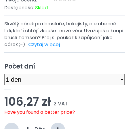
Dostępność:
Sklad
Skvělý dárek pro bruslaře, hokejisty, ale obecně
lidi, kteří chtějí zkoušet nové věci. Uvažuješ o koupi
bruslí Tomsen? Přej si poukaz k zapůjčení jako
dárek ;-)
Czytaj więcej
Počet dní
106,27 zł
z VAT
Have you found a better price?