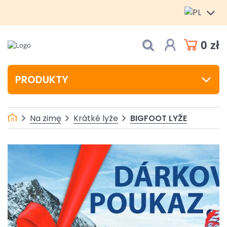
0 zł
PRODUKTY
BIGFOOT LYŽE
Na zimę
Krátké lyže