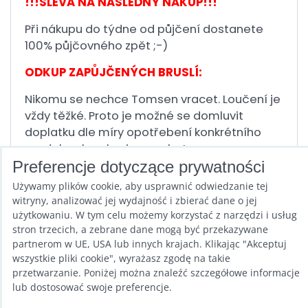
!!!SLEVA NA NÁSLEDNÝ NÁKUP!!!
Při nákupu do týdne od půjčení dostanete
100% půjčovného zpět ;-)
ODKUP ZAPŮJČENÝCH BRUSLÍ:
Nikomu se nechce Tomsen vracet. Loučení je
vždy těžké. Proto je možné se domluvit
doplatku dle míry opotřebení konkrétního
modelu a brusle si ponechat.
Preferencje dotyczące prywatności
Voucher zasíláme emailem v elektronické
Używamy plików cookie, aby usprawnić odwiedzanie tej
podobě.
witryny, analizować jej wydajność i zbierać dane o jej
użytkowaniu. W tym celu możemy korzystać z narzędzi i usług
stron trzecich, a zebrane dane mogą być przekazywane
Poprzedni produkt
Następny produkt
partnerom w UE, USA lub innych krajach. Klikając "Akceptuj
wszystkie pliki cookie", wyrażasz zgodę na takie
przetwarzanie. Poniżej można znaleźć szczegółowe informacje
lub dostosować swoje preferencje.