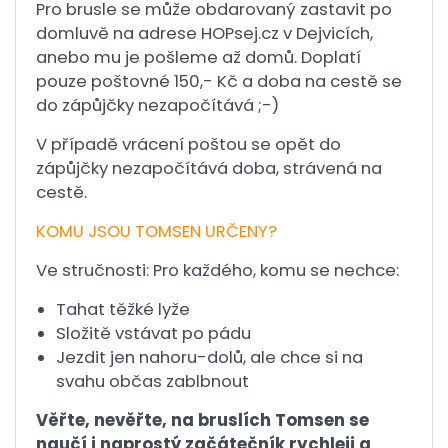
Pro brusle se může obdarovaný zastavit po
domluvě na adrese HOPsej.cz v Dejvicích,
anebo mu je pošleme až domů. Doplatí
pouze poštovné 150,- Kč a doba na cestě se
do zápůjčky nezapočítává ;-)
V případě vrácení poštou se opět do
zápůjčky nezapočítává doba, strávená na
cestě.
KOMU JSOU TOMSEN URČENY?
Ve stručnosti: Pro každého, komu se nechce:
Tahat těžké lyže
Složitě vstávat po pádu
Jezdit jen nahoru-dolů, ale chce si na
svahu občas zablbnout
Věřte, nevěřte, na bruslích Tomsen se
naučí i naprostý začátečník rychleji a