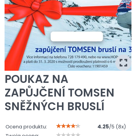
POUKAZ NA
ZAPŮJČENÍ TOMSEN
SNĚŽNÝCH BRUSLÍ
Ocena produktu:
4.25
/
5
(
8
x)
Twoja ocena: