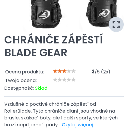
CHRÁNIČE ZÁPĚSTÍ
BLADE GEAR
Ocena produktu:
3
/
5
(
2
x)
Twoja ocena:
Dostępność:
Sklad
Vzdušné a poctivé chrániče zápěstí od
RollerBlade. Tyto chrániče dlaní jsou vhodné na
brusle, skákací boty, ale i další sporty, ve kterých
hrozí nepříjemné pády.
Czytaj więcej