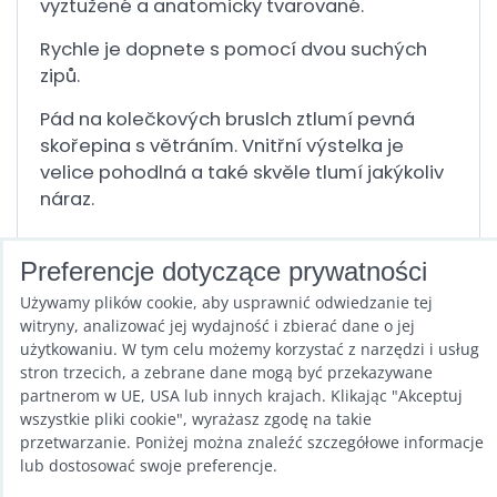
vyztužené a anatomicky tvarované.
Rychle je dopnete s pomocí dvou suchých
zipů.
Pád na kolečkových bruslch ztlumí pevná
skořepina s větráním. Vnitřní výstelka je
velice pohodlná a také skvěle tlumí jakýkoliv
náraz.
Preferencje dotyczące prywatności
Chrániče na brusle pro začátečníky i
Używamy plików cookie, aby usprawnić odwiedzanie tej
pokročilé jezdce.
witryny, analizować jej wydajność i zbierać dane o jej
użytkowaniu. W tym celu możemy korzystać z narzędzi i usług
stron trzecich, a zebrane dane mogą być przekazywane
Poprzedni produkt
Następny produkt
partnerom w UE, USA lub innych krajach. Klikając "Akceptuj
wszystkie pliki cookie", wyrażasz zgodę na takie
przetwarzanie. Poniżej można znaleźć szczegółowe informacje
lub dostosować swoje preferencje.