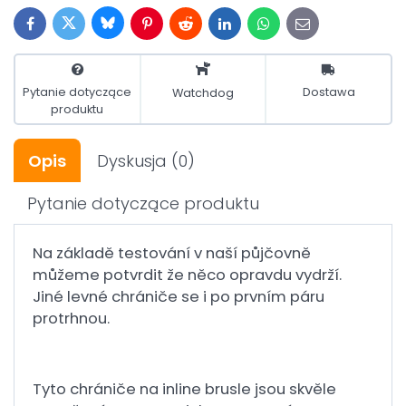
Bluesky
Twitter
Facebook
Pinterest
Reddit
LinkedIn
WhatsApp
E-
mail
Pytanie dotyczące
Dostawa
Watchdog
produktu
Opis
Dyskusja
(0)
Pytanie dotyczące produktu
Na základě testování v naší půjčovně
můžeme potvrdit že něco opravdu vydrží.
Jiné levné chrániče se i po prvním páru
protrhnou.
Tyto chrániče na inline brusle jsou skvěle