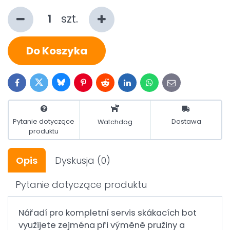
szt.
Do Koszyka
Bluesky
Twitter
Facebook
Pinterest
Reddit
LinkedIn
WhatsApp
E-
mail
Pytanie dotyczące
Dostawa
Watchdog
produktu
Opis
Dyskusja
(0)
Pytanie dotyczące produktu
Nářadí pro kompletní servis skákacích bot
využijete zejména při výměně pružiny a