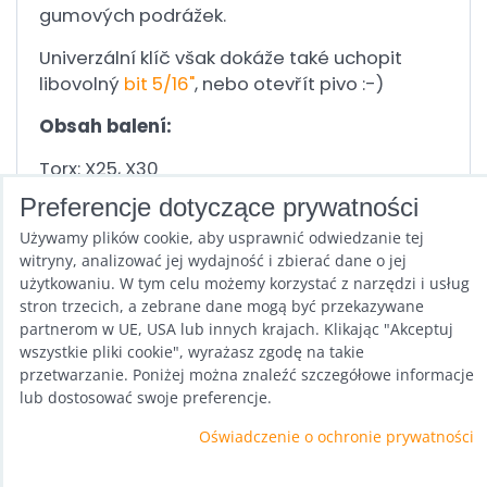
gumových podrážek.
Univerzální klíč však dokáže také uchopit
libovolný
bit 5/16"
, nebo otevřít pivo :-)
Obsah balení:
Torx: X25, X30
Imbus: s5, s6 (
na ložiska
)
Preferencje dotyczące prywatności
Stranové klíče: 8mm, 10mm, 13mm (
na
Używamy plików cookie, aby usprawnić odwiedzanie tej
ložiska
)
witryny, analizować jej wydajność i zbierać dane o jej
użytkowaniu. W tym celu możemy korzystać z narzędzi i usług
stron trzecich, a zebrane dane mogą być przekazywane
Poprzedni produkt
Następny produkt
partnerom w UE, USA lub innych krajach. Klikając "Akceptuj
wszystkie pliki cookie", wyrażasz zgodę na takie
przetwarzanie. Poniżej można znaleźć szczegółowe informacje
lub dostosować swoje preferencje.
Oświadczenie o ochronie prywatności
Preferencje dotyczące prywatności