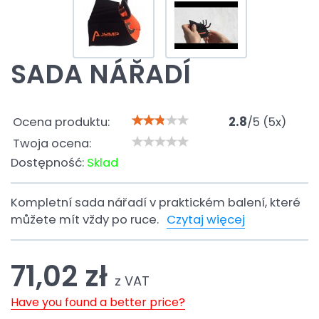
SADA NÁŘADÍ
Ocena produktu:
2.8
/
5
(
5
x)
Twoja ocena:
Dostępność:
Sklad
Kompletní sada nářadí v praktickém balení, které
můžete mít vždy po ruce.
Czytaj więcej
71,02 zł
z VAT
Have you found a better price?