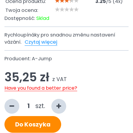
Ocena produktu:
3.25
/
5
(
4
x)
Twoja ocena:
Dostępność:
Sklad
Rychloupínáky pro snadnou změnu nastavení
vázání.
Czytaj więcej
Producent:
A-Jump
35,25 zł
z VAT
Have you found a better price?
szt.
Do Koszyka