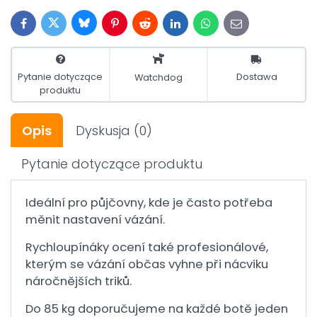
Bluesky
Twitter
Facebook
Pinterest
Reddit
LinkedIn
WhatsApp
E-
mail
Pytanie dotyczące
Dostawa
Watchdog
produktu
Opis
Dyskusja
(0)
Pytanie dotyczące produktu
Ideální pro půjčovny, kde je často potřeba
měnit nastavení vázání.
Rychloupínáky ocení také profesionálové,
kterým se vázání občas vyhne při nácviku
náročnějších triků.
Do 85 kg doporučujeme na každé botě jeden