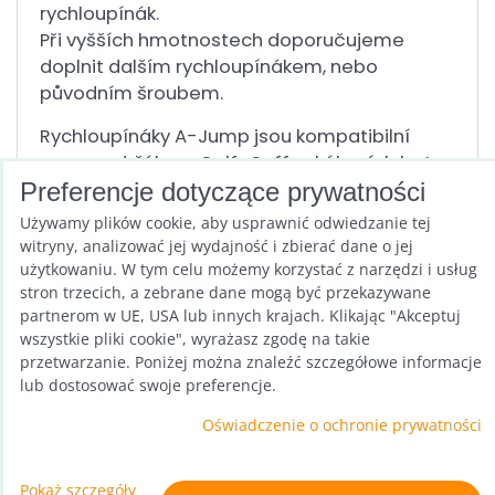
rychloupínák.
Při vyšších hmotnostech doporučujeme
doplnit dalším rychloupínákem, nebo
původním šroubem.
Rychloupínáky A-Jump jsou kompatibilní
pouze s držákem Calf-Cuffu skákacích bot
A-Jump.
Preferencje dotyczące prywatności
Używamy plików cookie, aby usprawnić odwiedzanie tej
Cena za 1 kus
witryny, analizować jej wydajność i zbierać dane o jej
użytkowaniu. W tym celu możemy korzystać z narzędzi i usług
stron trzecich, a zebrane dane mogą być przekazywane
Poprzedni produkt
Następny produkt
partnerom w UE, USA lub innych krajach. Klikając "Akceptuj
wszystkie pliki cookie", wyrażasz zgodę na takie
przetwarzanie. Poniżej można znaleźć szczegółowe informacje
lub dostosować swoje preferencje.
Oświadczenie o ochronie prywatności
Preferencje dotyczące prywatności
Pokaż szczegóły