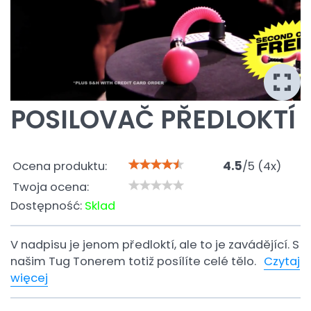
POSILOVAČ PŘEDLOKTÍ
Ocena produktu:
4.5
/
5
(
4
x)
Twoja ocena:
Dostępność:
Sklad
V nadpisu je jenom předloktí, ale to je zavádějící. S
našim Tug Tonerem totiž posílíte celé tělo.
Czytaj
więcej