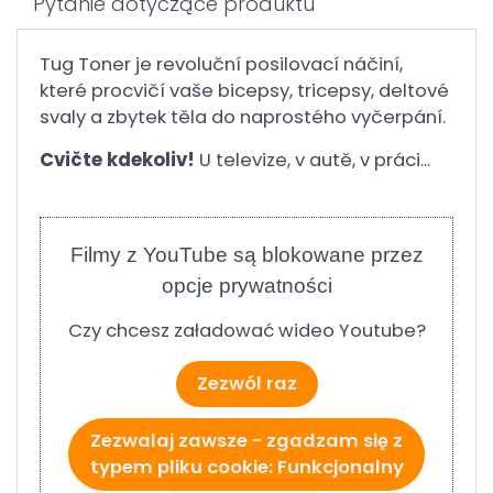
Pytanie dotyczące produktu
Tug Toner je revoluční posilovací náčiní,
které procvičí vaše bicepsy, tricepsy, deltové
svaly a zbytek těla do naprostého vyčerpání.
Cvičte kdekoliv!
U televize, v autě, v práci...
Filmy z YouTube są blokowane przez
opcje prywatności
Czy chcesz załadować wideo Youtube?
Zezwól raz
Zezwalaj zawsze - zgadzam się z
typem pliku cookie: Funkcjonalny