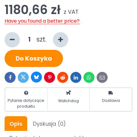
1180,66 zł
z VAT
Have you found a better price?
szt.
Do Koszyka
Bluesky
Twitter
Facebook
Pinterest
Reddit
LinkedIn
WhatsApp
E-
mail
Pytanie dotyczące
Dostawa
Watchdog
produktu
Opis
Dyskusja
(0)