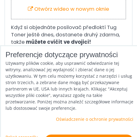
Otwórz wideo w nowym oknie
Když si objednáte posilovač předloktí Tug
Toner ještě dnes, dostanete druhý zdarma,
takže
můžete cvičit ve dvojici!
Preferencje dotyczące prywatności
Używamy plików cookie, aby usprawnić odwiedzanie tej
witryny, analizować jej wydajność i zbierać dane o jej
użytkowaniu. W tym celu możemy korzystać z narzędzi i usług
stron trzecich, a zebrane dane mogą być przekazywane
Poprzedni produkt
Następny produkt
partnerom w UE, USA lub innych krajach. Klikając "Akceptuj
wszystkie pliki cookie", wyrażasz zgodę na takie
przetwarzanie. Poniżej można znaleźć szczegółowe informacje
lub dostosować swoje preferencje.
Oświadczenie o ochronie prywatności
Preferencje dotyczące prywatności