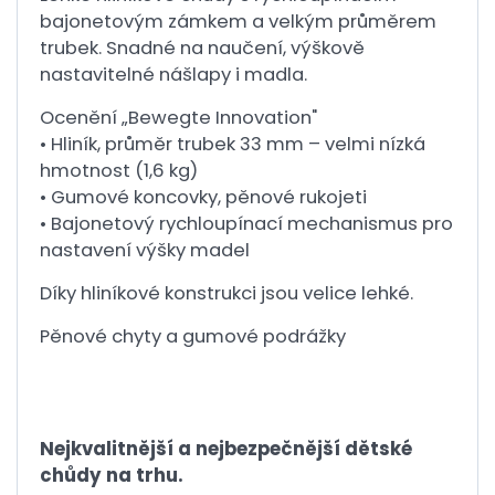
bajonetovým zámkem a velkým průměrem
trubek. Snadné na naučení, výškově
nastavitelné nášlapy i madla.
Ocenění „Bewegte Innovation"
• Hliník, průměr trubek 33 mm – velmi nízká
hmotnost (1,6 kg)
• Gumové koncovky, pěnové rukojeti
• Bajonetový rychloupínací mechanismus pro
nastavení výšky madel
Díky hliníkové konstrukci jsou velice lehké.
Pěnové chyty a gumové podrážky
Nejkvalitnější a nejbezpečnější dětské
chůdy na trhu.