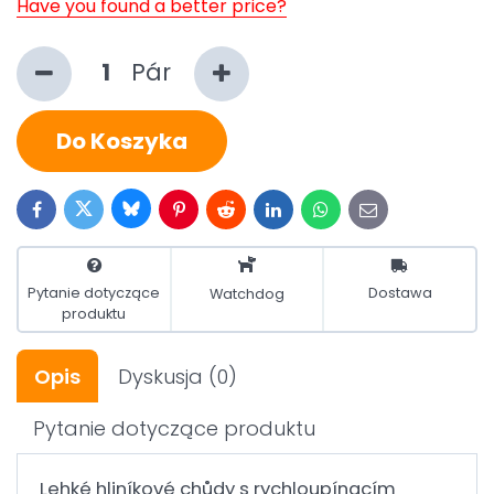
Have you found a better price?
Pár
Do Koszyka
Bluesky
Twitter
Facebook
Pinterest
Reddit
LinkedIn
WhatsApp
E-
mail
Pytanie dotyczące
Dostawa
Watchdog
produktu
Opis
Dyskusja
(0)
Pytanie dotyczące produktu
Lehké hliníkové chůdy s rychloupínacím