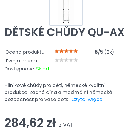
DĚTSKÉ CHŮDY QU-AX
Ocena produktu:
5
/
5
(
2
x)
Twoja ocena:
Dostępność:
Sklad
Hliníkové chůdy pro děti, německé kvalitní
produkce. Žádná čína a maximální německá
bezpečnost pro vaše děti:
Czytaj więcej
284,62 zł
z VAT