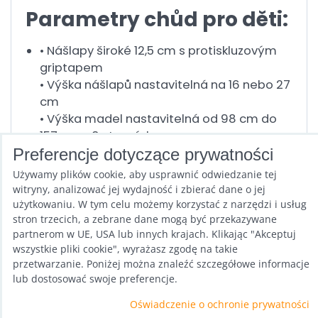
Parametry chůd pro děti:
• Nášlapy široké 12,5 cm s protiskluzovým
griptapem
• Výška nášlapů nastavitelná na 16 nebo 27
cm
• Výška madel nastavitelná od 98 cm do
157 cm v 8 stupních
• Nosnost do 60 kg
Preferencje dotyczące prywatności
Używamy plików cookie, aby usprawnić odwiedzanie tej
witryny, analizować jej wydajność i zbierać dane o jej
użytkowaniu. W tym celu możemy korzystać z narzędzi i usług
stron trzecich, a zebrane dane mogą być przekazywane
Poprzedni produkt
Następny produkt
partnerom w UE, USA lub innych krajach. Klikając "Akceptuj
wszystkie pliki cookie", wyrażasz zgodę na takie
przetwarzanie. Poniżej można znaleźć szczegółowe informacje
lub dostosować swoje preferencje.
Oświadczenie o ochronie prywatności