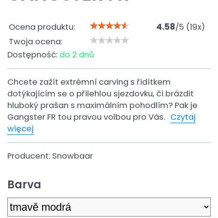
Ocena produktu:
4.58
/
5
(
19
x)
Twoja ocena:
Dostępność:
do 2 dnů
Chcete zažít extrémní carving s řidítkem
dotýkajícím se o přilehlou sjezdovku, či brázdit
hluboký prašan s maximálním pohodlím? Pak je
Gangster FR tou pravou volbou pro Vás.
Czytaj
więcej
Producent:
Snowbaar
Barva