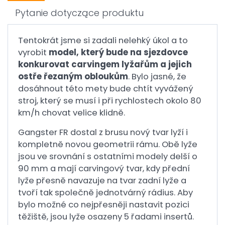
Pytanie dotyczące produktu
Tentokrát jsme si zadali nelehký úkol a to
vyrobit
model, který bude na sjezdovce
konkurovat carvingem lyžařům a jejich
ostře řezaným obloukům
. Bylo jasné, že
dosáhnout této mety bude chtít vyvážený
stroj, který se musí i při rychlostech okolo 80
km/h chovat velice klidně.
Gangster FR dostal z brusu nový tvar lyží i
kompletně novou geometrii rámu. Obě lyže
jsou ve srovnání s ostatními modely delší o
90 mm a mají carvingový tvar, kdy přední
lyže přesně navazuje na tvar zadní lyže a
tvoří tak společně jednotvárný rádius. Aby
bylo možné co nejpřesněji nastavit pozici
těžiště, jsou lyže osazeny 5 řadami insertů.