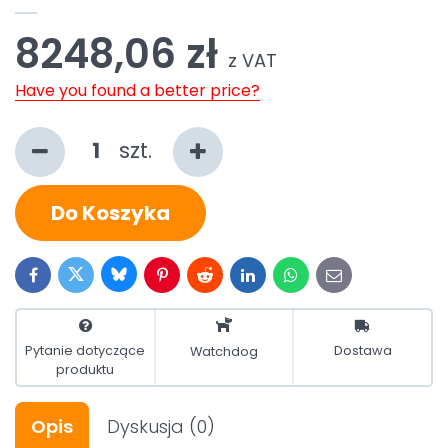
8248,06 zł
z VAT
Have you found a better price?
szt.
Do Koszyka
Bluesky
Twitter
Facebook
Pinterest
Reddit
LinkedIn
WhatsApp
E-
mail
Pytanie dotyczące
Dostawa
Watchdog
produktu
Opis
Dyskusja
(0)