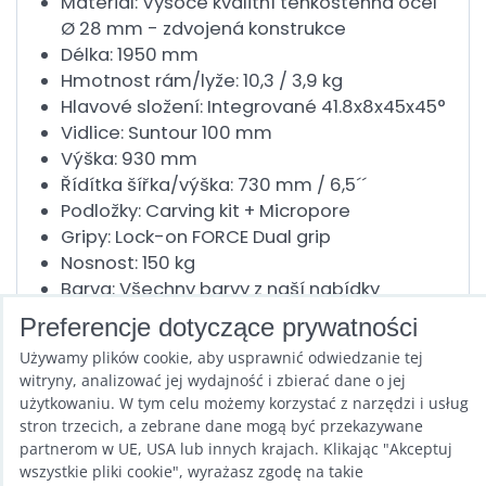
Materiál: Vysoce kvalitní tenkostěnná ocel
Ø 28 mm - zdvojená konstrukce
Délka: 1950 mm
Hmotnost rám/lyže: 10,3 / 3,9 kg
Hlavové složení: Integrované 41.8x8x45x45°
Vidlice: Suntour 100 mm
Výška: 930 mm
Řídítka šířka/výška: 730 mm / 6,5´´
Podložky: Carving kit + Micropore
Gripy: Lock-on FORCE Dual grip
Nosnost: 150 kg
Barva: Všechny barvy z naší nabídky
Lyže: Carving tvar Sidewall konstrukce,
Preferencje dotyczące prywatności
dřevěné jádro s karbonovými výztuhami
Używamy plików cookie, aby usprawnić odwiedzanie tej
Nástupní deska: 30 stavitelných pinů
witryny, analizować jej wydajność i zbierać dane o jej
użytkowaniu. W tym celu możemy korzystać z narzędzi i usług
stron trzecich, a zebrane dane mogą być przekazywane
Poprzedni produkt
partnerom w UE, USA lub innych krajach. Klikając "Akceptuj
wszystkie pliki cookie", wyrażasz zgodę na takie