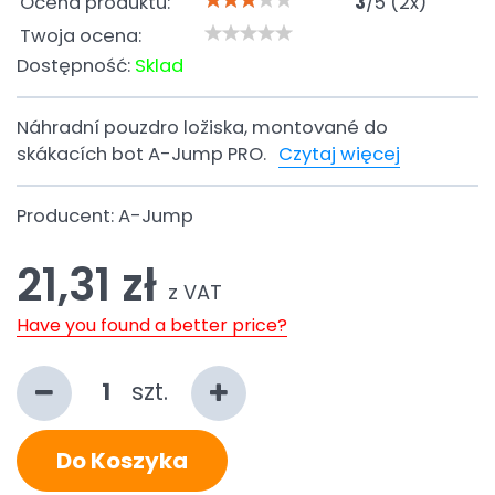
Ocena produktu:
3
/
5
(
2
x)
Twoja ocena:
Dostępność:
Sklad
Náhradní pouzdro ložiska, montované do
skákacích bot A-Jump PRO.
Czytaj więcej
Producent:
A-Jump
21,31 zł
z VAT
Have you found a better price?
szt.
Do Koszyka