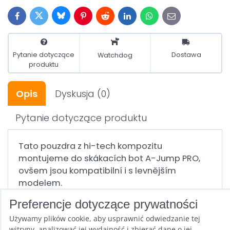
Bluesky
Twitter
Facebook
Pinterest
Reddit
LinkedIn
WhatsApp
E-
mail
Pytanie dotyczące
Dostawa
Watchdog
produktu
Opis
Dyskusja
(0)
Pytanie dotyczące produktu
Tato pouzdra z hi-tech kompozitu
montujeme do skákacích bot A-Jump PRO,
ovšem jsou kompatibilní i s levnějším
modelem.
Na jeden pár je potřeba 12 kusů
Preferencje dotyczące prywatności
Używamy plików cookie, aby usprawnić odwiedzanie tej
Cena za 1 kus
witryny, analizować jej wydajność i zbierać dane o jej