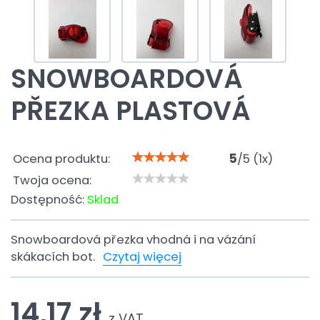
SNOWBOARDOVÁ
PŘEZKA PLASTOVÁ
Ocena produktu:
5
/
5
(
1
x)
Twoja ocena:
Dostępność:
Sklad
Snowboardová přezka vhodná i na vázání
skákacích bot.
Czytaj więcej
14,17 zł
z VAT