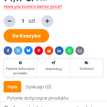
Have you found a better price?
szt.
Do Koszyka
Bluesky
Twitter
Facebook
Pinterest
Reddit
LinkedIn
WhatsApp
E-
mail
Pytanie dotyczące
Dostawa
Watchdog
produktu
Opis
Dyskusja
(0)
Pytanie dotyczące produktu