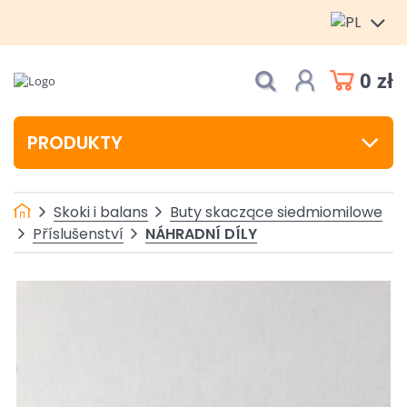
0 zł
PRODUKTY
Skoki i balans
Buty skaczące siedmiomilowe
NÁHRADNÍ DÍLY
Příslušenství