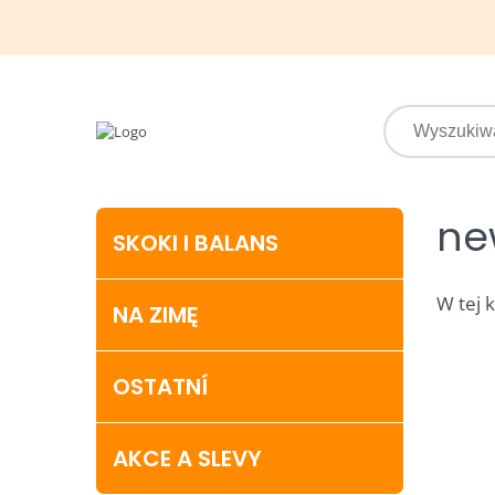
ne
SKOKI I BALANS
W tej 
NA ZIMĘ
OSTATNÍ
AKCE A SLEVY