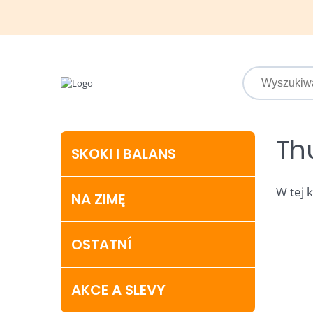
Th
SKOKI I BALANS
W tej 
NA ZIMĘ
OSTATNÍ
AKCE A SLEVY