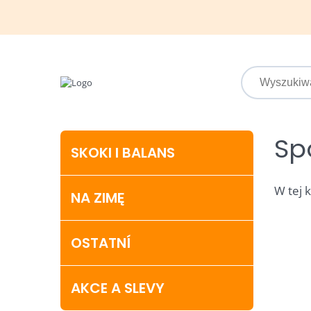
Sp
SKOKI I BALANS
W tej 
NA ZIMĘ
OSTATNÍ
AKCE A SLEVY