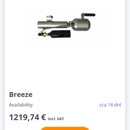
options
Do you want to load Youtube video?
Allow once
Allow always - agree with cookie
type: Functional
Open video in a new window
Breeze
Availability:
cca 14 dní
1219,74 €
incl. VAT