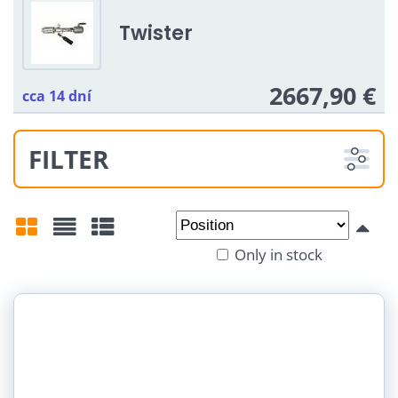
options
Twister
Do you want to load Youtube video?
2667,90 €
cca 14 dní
Allow once
Allow always - agree with cookie
FILTER
type: Functional
Open video in a new window
From:
To:
Only in stock
Grid
List
Table
Youtube videos are blocked by Privacy